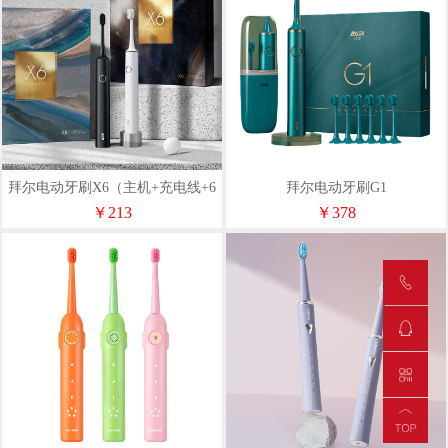
拜尔电动牙刷X6（主机+充电线+6
拜尔电动牙刷G1
刷头）
￥213
￥378