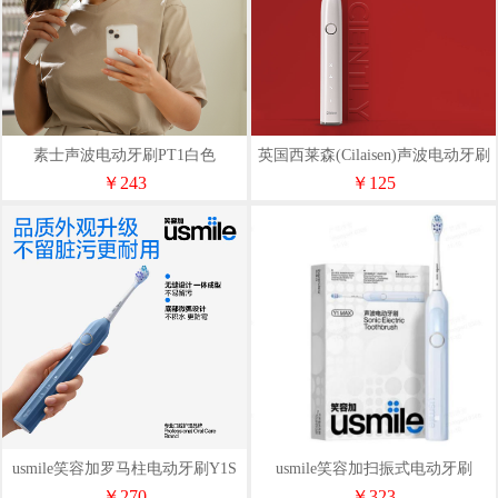
素士声波电动牙刷PT1白色
英国西莱森(Cilaisen)声波电动牙刷
CP-T7
￥243
￥125
usmile笑容加罗马柱电动牙刷Y1S
usmile笑容加扫振式电动牙刷
Y1MAX
￥270
￥323