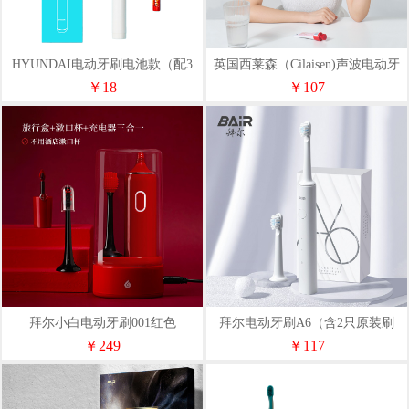
HYUNDAI电动牙刷电池款（配3
英国西莱森（Cilaisen)声波电动牙
个刷头）X-3
刷CP-T9
￥18
￥107
拜尔小白电动牙刷001红色
拜尔电动牙刷A6（含2只原装刷
头）
￥249
￥117