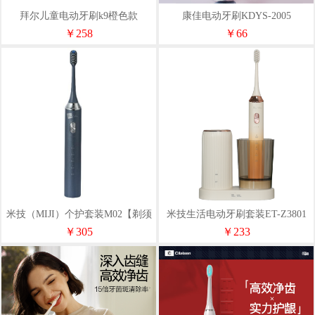
拜尔儿童电动牙刷k9橙色款
康佳电动牙刷KDYS-2005
￥258
￥66
米技（MIJI）个护套装M02【剃须
米技生活电动牙刷套装ET-Z3801
刀+电动牙刷】
￥305
￥233