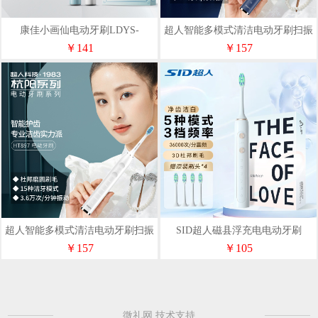
康佳小画仙电动牙刷LDYS-
超人智能多模式清洁电动牙刷扫振
1200(W)
一体HT898
￥141
￥157
超人智能多模式清洁电动牙刷扫振
SID超人磁县浮充电电动牙刷
一体HT897
RT860
￥157
￥105
微礼网 技术支持