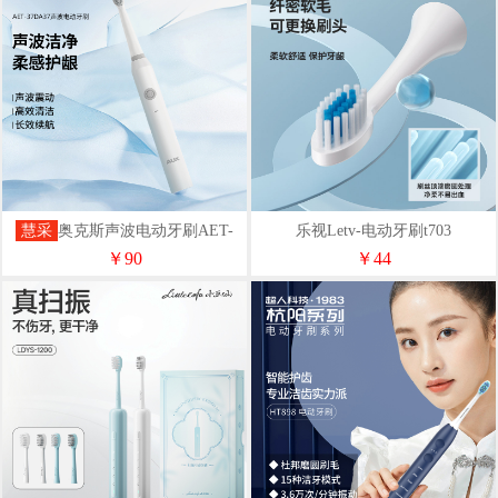
慧采
奥克斯声波电动牙刷AET-
乐视Letv-电动牙刷t703
37DA37
￥90
￥44