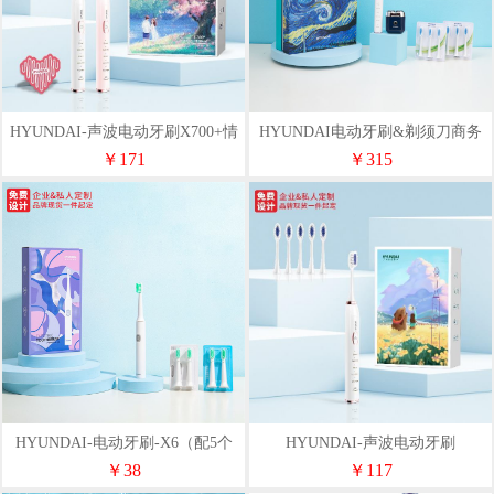
HYUNDAI-声波电动牙刷X700+情
HYUNDAI电动牙刷&剃须刀商务
侣套装
套装YT805
￥171
￥315
HYUNDAI-电动牙刷-X6（配5个
HYUNDAI-声波电动牙刷
刷头）
X700（配6个刷头）
￥38
￥117