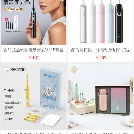
西马龙热销款电动牙刷V1SE带互
西马龙扫振一体电动牙刷X1扫振
动灯
同款
￥135
￥207