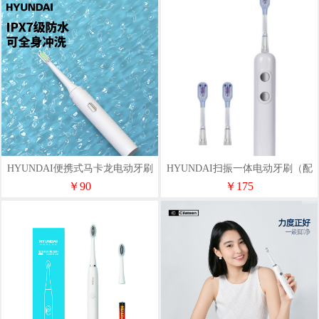
HYUNDAI便携式马卡龙电动牙刷
HYUNDAI扫振一体电动牙刷（配
X5(配5个刷头)
3个牙刷头）S15
￥90
￥175