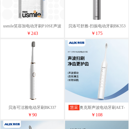
usmile笑容加电动牙刷P10SE声波
贝洛可舒雅-扫振电动牙刷BK353
震动
￥243
￥175
贝洛可洁雅电动牙刷BK337
慧采
奥克斯声波电动牙刷AET-
37DA36
￥90
￥108