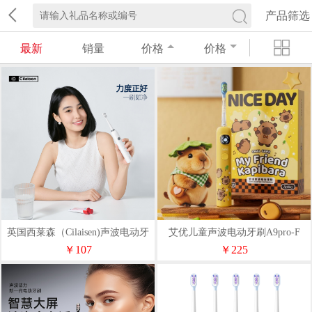
产品筛选
最新
销量
价格
价格
英国西莱森（Cilaisen)声波电动牙
艾优儿童声波电动牙刷A9pro-F
刷CP-T9
￥107
￥225