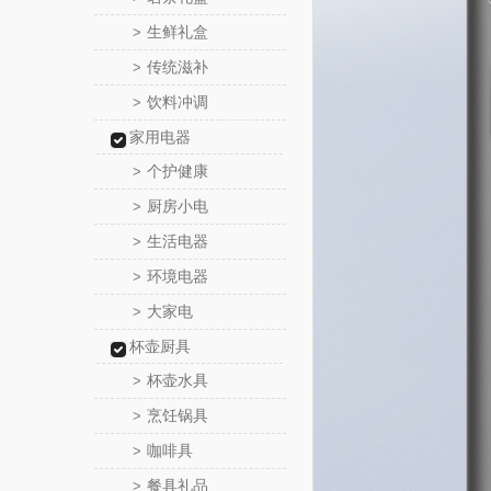
生鲜礼盒
>
传统滋补
>
饮料冲调
>
家用电器
个护健康
>
厨房小电
>
生活电器
>
环境电器
>
大家电
>
杯壶厨具
杯壶水具
>
烹饪锅具
>
咖啡具
>
餐具礼品
>