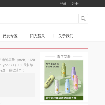
登录
注册
代发专区
阳光慧采
关于我们
IPX7 电池容量（mAh）:120
pe-C 1）180天长续
波马达，强劲洁力；
9