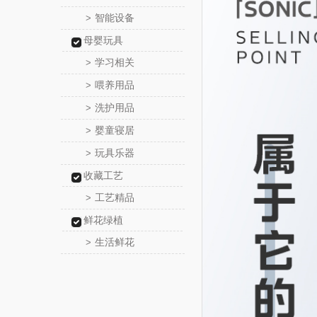
智能设备
>
母婴玩具
学习相关
>
喂养用品
>
洗护用品
>
婴童寝居
>
玩具乐器
>
收藏工艺
工艺精品
>
鲜花绿植
生活鲜花
>