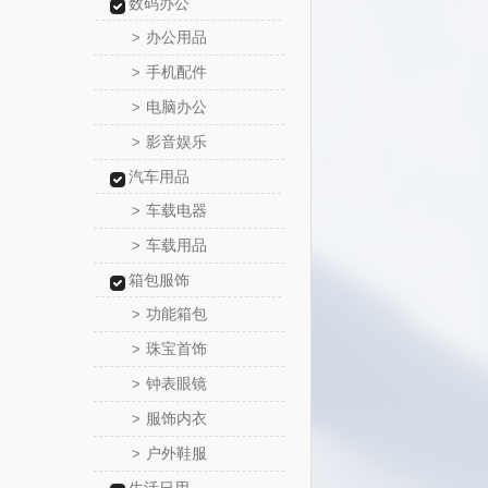
数码办公
办公用品
>
手机配件
>
电脑办公
>
影音娱乐
>
汽车用品
车载电器
>
车载用品
>
箱包服饰
功能箱包
>
珠宝首饰
>
钟表眼镜
>
服饰内衣
>
户外鞋服
>