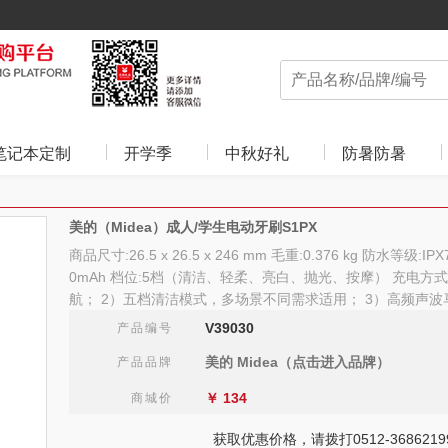
笔记本定制
开学季
中秋好礼
防暑防暑
美的（Midea）成人/学生电动牙刷S1PX
商品尺寸:26.5 x 26.5 x 246 mm 毛重:0.376 kg 防水等级:
0mAh 档位:5档（清洁、轻柔、亮白、抛光、按摩） 充电方式:Ty
航； 2）五档清洁模式，多场景不同需求适用； 3）高频声
V39030
产品编号
美的 Midea（点击进入品牌）
产品品牌
￥
134
商城价
获取优惠价格，请拨打0512-3686219