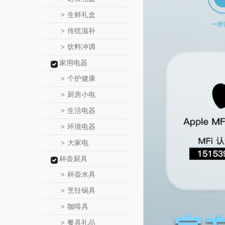
生鲜礼盒
>
传统滋补
>
饮料冲调
>
家用电器
个护健康
>
厨房小电
>
生活电器
>
环境电器
>
大家电
>
杯壶厨具
杯壶水具
>
烹饪锅具
>
咖啡具
>
餐具礼品
>