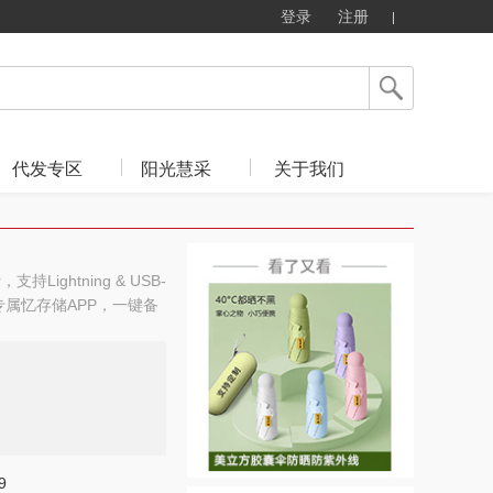
登录
注册
代发专区
阳光慧采
关于我们
持Lightning & USB-
专属忆存储APP，一键备
9