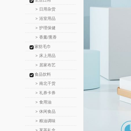
生活日用
日用杂货
>
浴室用品
>
护理保健
>
香薰/熏香
>
家纺毛巾
床上用品
>
居家布艺
>
食品饮料
南北干货
>
礼券卡券
>
食用油
>
休闲食品
>
粮油调味
>
茗茶礼盒
>