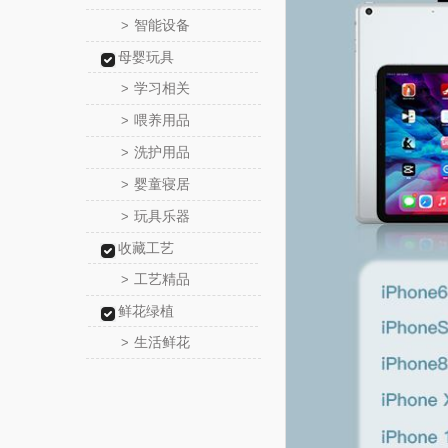
智能设备
>
母婴玩具
学习相关
>
喂养用品
>
洗护用品
>
婴童寝居
>
玩具乐器
>
收藏工艺
工艺精品
>
鲜花绿植
生活鲜花
>