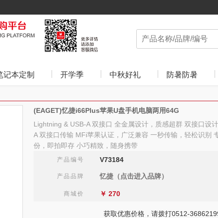
笔记本定制
开学季
中秋好礼
防暑防暑
(EAGET)忆捷i66Plus苹果U盘手机电脑两用64G
Lightning & USB-A 双接口 全金属设计，质感超群 双接口设计，支
A 双接口传输 MFi苹果认证，广泛兼容 一秒传输，轻松识别 
份，即拍即存 小巧精致，随身携带
V73184
产品编号
忆捷（点击进入品牌）
产品品牌
￥
270
商城价
获取优惠价格，请拨打0512-3686219