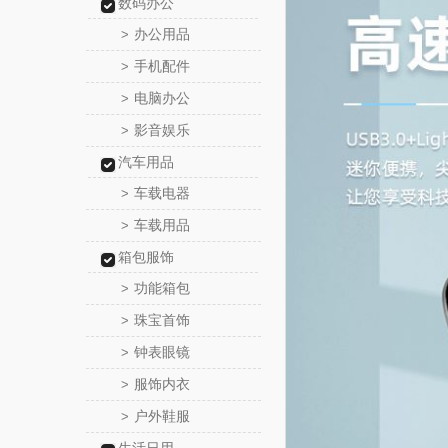
数码办公
办公用品
>
手机配件
>
电脑办公
>
影音娱乐
>
汽车用品
车载电器
>
车载用品
>
箱包服饰
功能箱包
>
珠宝首饰
>
钟表眼镜
>
服饰内衣
>
户外鞋服
>